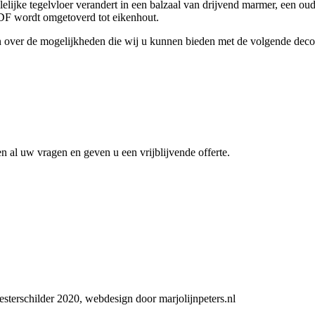
 lelijke tegelvloer verandert in een balzaal van drijvend marmer, een ou
MDF wordt omgetoverd tot eikenhout.
n over de mogelijkheden die wij u kunnen bieden met de volgende deco
 al uw vragen en geven u een vrijblijvende offerte.
r
l.com
ilder op
sterschilder 2020, webdesign door marjolijnpeters.nl