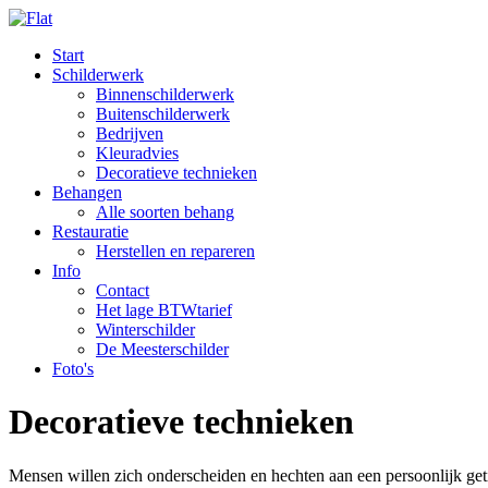
Start
Schilderwerk
Binnenschilderwerk
Buitenschilderwerk
Bedrijven
Kleuradvies
Decoratieve technieken
Behangen
Alle soorten behang
Restauratie
Herstellen en repareren
Info
Contact
Het lage BTWtarief
Winterschilder
De Meesterschilder
Foto's
Decoratieve technieken
Mensen willen zich onderscheiden en hechten aan een persoonlijk getin