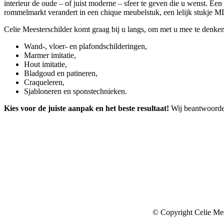
interieur de oude – of juist moderne – sfeer te geven die u wenst. Een
rommelmarkt verandert in een chique meubelstuk, een lelijk stukje 
Celie Meesterschilder komt graag bij u langs, om met u mee te denke
Wand-, vloer- en plafondschilderingen,
Marmer imitatie,
Hout imitatie,
Bladgoud en patineren,
Craqueleren,
Sjabloneren en sponstechnieken.
Kies voor de juiste aanpak en het beste resultaat!
Wij beantwoorden
Celie Meesterschilde
Renate Celie
Dijkweg 216
1619 JB ANDIJK
0639278162
renatecelie [at] hotmai
Volg Celie meestersch
© Copyright Celie Mee